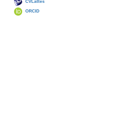
CVLattes
ORCID