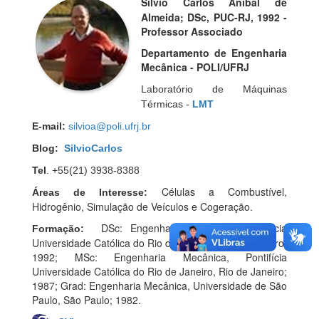
Silvio Carlos Anibal de
Almeida; DSc, PUC-RJ, 1992 -
Professor Associado
Departamento de Engenharia
Mecânica - POLI/UFRJ
Laboratório de Máquinas
Térmicas -
LMT
E-mail:
silvioa@poli.ufrj.br
Blog:
SilvioCarlos
Tel
. +55(21) 3938-8388
Células a Combustível,
Áreas de Interesse:
Hidrogênio, Simulação de Veículos e Cogeração.
DSc: Engenharia Mecânica, Pontifícia
Formação:
Universidade Católica do Rio de Janeiro, Rio de Janeiro;
1992; MSc: Engenharia Mecânica, Pontifícia
Universidade Católica do Rio de Janeiro, Rio de Janeiro;
1987; Grad: Engenharia Mecânica, Universidade de São
Paulo, São Paulo; 1982.