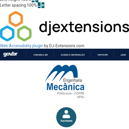
Letter spacing
100
%
Web Accessibility plugin
by DJ-Extensions.com
COMUNICA BR
ACESSO À INFORMAÇÃO
PARTICIPE
LEGISL
IR
PARA
O
CONTEÚDO