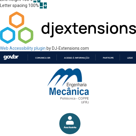
Letter spacing
100
%
Web Accessibility plugin
by DJ-Extensions.com
COMUNICA BR
ACESSO À INFORMAÇÃO
PARTICIPE
LEGISL
IR
PARA
O
CONTEÚDO