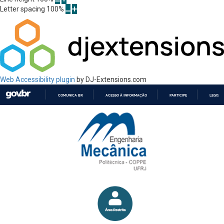
Letter spacing
100
%
Web Accessibility plugin
by DJ-Extensions.com
COMUNICA BR
ACESSO À INFORMAÇÃO
PARTICIPE
LEGISL
IR
PARA
O
CONTEÚDO