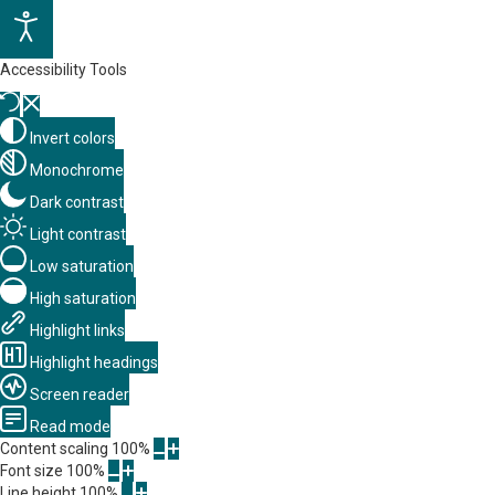
Accessibility Tools
Invert colors
Monochrome
Dark contrast
Light contrast
Low saturation
High saturation
Highlight links
Highlight headings
Screen reader
Read mode
Content scaling
100
%
Font size
100
%
Line height
100
%