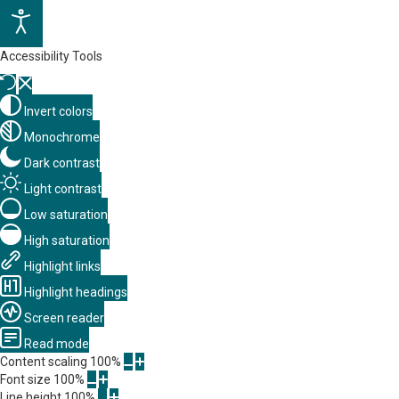
Accessibility Tools
Invert colors
Monochrome
Dark contrast
Light contrast
Low saturation
High saturation
Highlight links
Highlight headings
Screen reader
Read mode
Content scaling
100
%
Font size
100
%
Line height
100
%