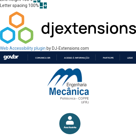
Letter spacing
100
%
Web Accessibility plugin
by DJ-Extensions.com
COMUNICA BR
ACESSO À INFORMAÇÃO
PARTICIPE
LEGISL
IR
PARA
O
CONTEÚDO